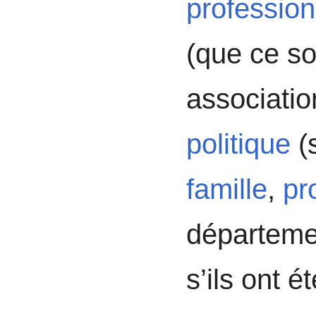
profession
(que ce so
associatio
politique
(s
famille
,
pr
départemen
s’ils ont é