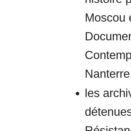
Moscou e
Document
Contemp
Nanterre
les arch
détenues
Résistan