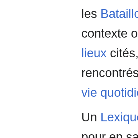
les
Bataill
contexte 
lieux
cités
rencontrés
vie quotid
Un
Lexiqu
pour en sa