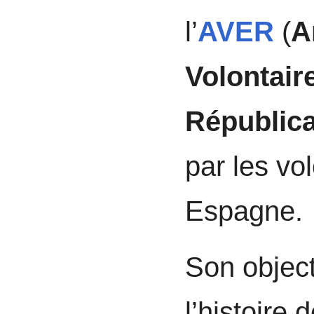
l’
AVER
(
A
Volontair
Républic
par les vol
Espagne.
Son object
l’histoire