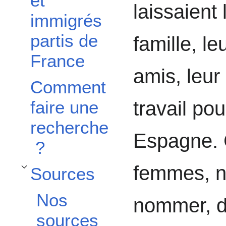
et
laissaient 
immigrés
partis de
famille, le
France
amis, leur
Comment
faire une
travail po
recherche
Espagne. 
?
femmes, n
Sources
Afficher / masquer la sous-section Sources
Nos
nommer, di
sources