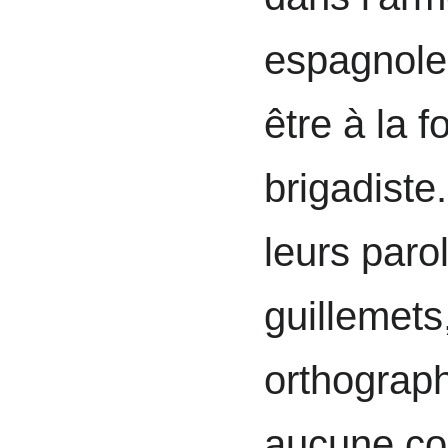
espagnole.
être à la f
brigadiste
leurs paro
guillemets
orthograph
aucune cor