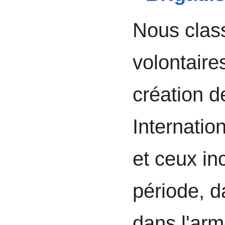
Nous class
volontaires
création d
Internatio
et ceux in
période, d
dans l'arm