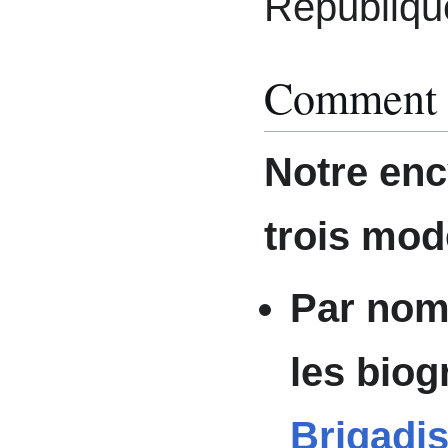
Républiqu
Comment f
Notre enc
trois mod
Par nom 
les biog
Brigadis