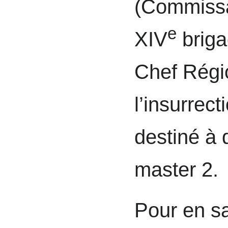
(Commissai
e
XIV
briga
Chef Régio
l’insurrec
destiné à 
master 2.
Pour en sa