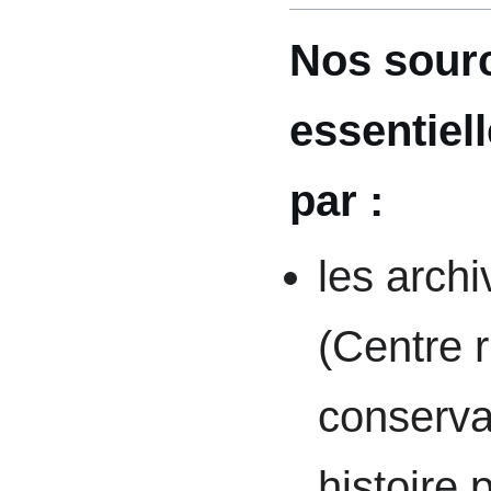
Nos sour
essentiel
par :
les arch
(Centre 
conserva
histoire 