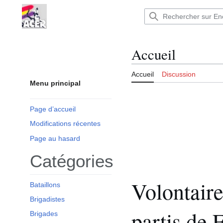
Aller
au
Encyclopédie : Brigades Internationales,volo
contenu
Accueil
Accueil
Discussion
Menu principal
Page d’accueil
Modifications récentes
Page au hasard
Catégories
Volontaire
Bataillons
Brigadistes
partis de 
Brigades