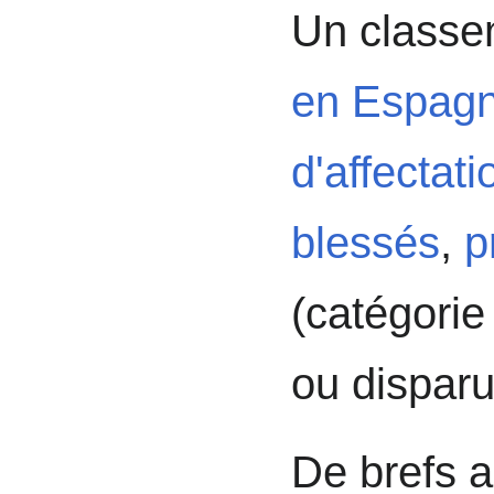
Un classe
en Espag
d'affectati
blessés
,
p
(catégorie
ou disparu
De brefs ar