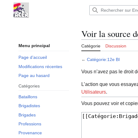
Aller
au
Encyclopédie : Brigades Internationales,volo
contenu
Voir la source 
Menu principal
Catégorie
Discussion
Page d’accueil
←
Catégorie:12e BI
Modifications récentes
Vous n’avez pas le droit d
Page au hasard
L’action que vous essayez 
Catégories
Utilisateurs
.
Bataillons
Vous pouvez voir et copie
Brigadistes
Brigades
Professions
Provenance