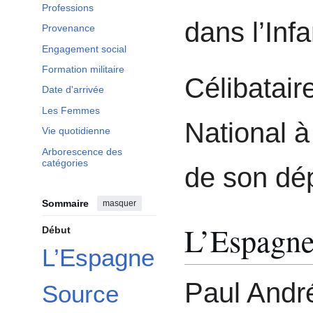
Professions
dans l’Infa
Provenance
Engagement social
Formation militaire
Célibatair
Date d'arrivée
Les Femmes
National à
Vie quotidienne
Arborescence des
catégories
de son dép
Sommaire
masquer
L’Espagn
Début
L’Espagne
Paul André
Source