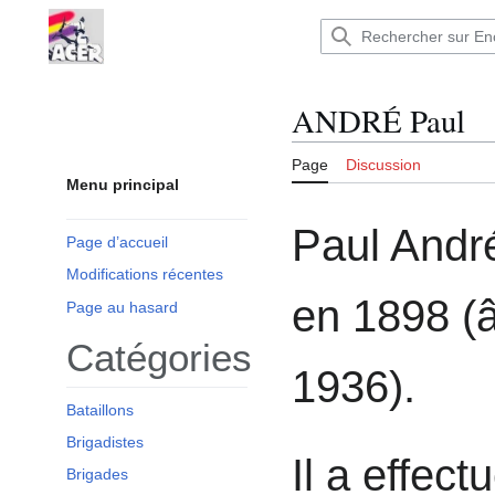
Aller
au
Encyclopédie : Brigades Internationales,volo
contenu
ANDRÉ Paul
Page
Discussion
Menu principal
Paul Andr
Page d’accueil
Modifications récentes
en 1898 (
Page au hasard
Catégories
1936).
Bataillons
Brigadistes
Il a effect
Brigades