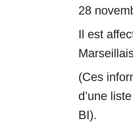
28 novemb
Il est affe
Marseillai
(Ces infor
d’une list
BI).