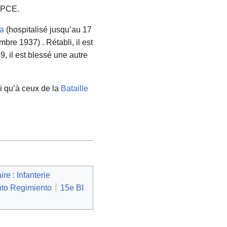
u PCE.
ma
(hospitalisé jusqu’au 17
bre 1937) . Rétabli, il est
, il est blessé une autre
i qu’à ceux de la
Bataille
ire : Infanterie
nto Regimiento
15e BI