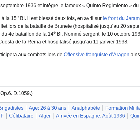
8 septembre 1936 et intègre le fameux « Quinto Regimiento » d
e
é à la 15
BI. Il est blessé deux fois, en avril sur
le front du Jara
let lors de la bataille de Brunete (hospitalisé jusqu’au 20 septem
e
u 4e bataillon de la 14
BI. Nommé sergent, le 10 octobre 1939
e Cuesta de la Reina et hospitalisé jusqu’au 11 janvier 1938.
articipera aux combats lors de
Offensive franquiste d’Aragon
ains
Op.6. D.1059.)
Brigadistes
Age: 26 à 30 ans
Analphabète
Formation Milita
CF
Célibataire
Alger
Arrivée en Espagne: Août 1936
Qui