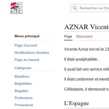
Aller
au
Encyclopédie : Brigades Internationales,volo
contenu
AZNAR Vicent
Menu principal
Page
Discussion
Page d’accueil
Vicente Aznar est né le 13
Modifications récentes
Il était analphabète.
Page au hasard
Catégories
Il avait fait son service m
Bataillons
Il était cordonnier et me
Brigadistes
Célibataire, il demeurait r
Brigades
Professions
L’Espagne
Provenance