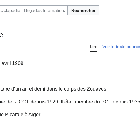
Rechercher
ntaires français et immigrés en Espagne (1936-1939)
e
Lire
Voir le texte sourc
 avril 1909.
ilitaire d’un an et demi dans le corps des Zouaves.
mbre de la CGT depuis 1929. Il était membre du PCF depuis 1935
ue Picardie à Alger.