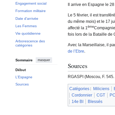
Engagement social
Il arrive en Espagne le 2
Formation militaire
Le 5 février, il est transfér
Date d'arrivée
du même mois) et le 17 juil
Les Femmes
ème
affecté la 1
Compagnie d
Vie quotidienne
fois lors de la Bataille d
Arborescence des
Avec la Marseillaise, il p
catégories
de l’Ebre
.
Sommaire
masquer
Sources
Début
RGASPI (Moscou, F. 545. 
L’Espagne
Sources
Catégories
:
Miliciens
Cordonnier
CGT
P
14e BI
Blessés