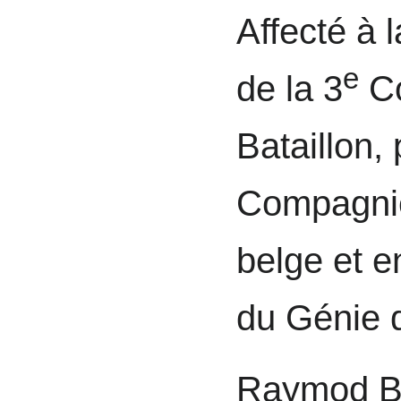
Affecté à 
e
de la 3
Co
Bataillon, 
Compagnie
belge et e
du Génie d
Raymod Bi