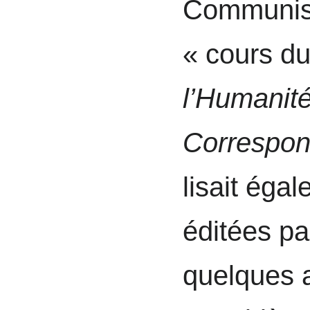
Communiste
« cours du
l’Humanit
Correspon
lisait éga
éditées par
quelques ar