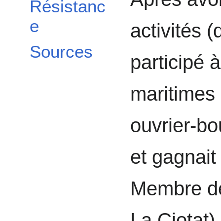
Résistanc
e
activités (
Sources
participé à
maritimes 
ouvrier-bo
et gagnait
Membre de
La Ciotat)