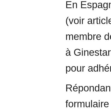
En Espagn
(voir artic
membre 
à Ginestar,
pour adhé
Répondant
formulaire