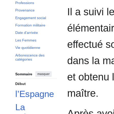
Professions
Il a suivi 
Provenance
Engagement social
élémentaire
Formation militaire
Date d'arrivée
Les Femmes
effectué so
Vie quotidienne
Arborescence des
dans la ma
catégories
et obtenu 
Sommaire
masquer
Début
maître.
l’Espagne
La
Après avoi