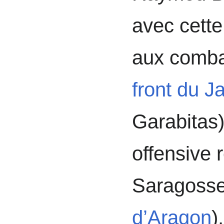
avec cette
aux comba
front du 
Garabitas
offensive 
Saragoss
d’Aragon
)