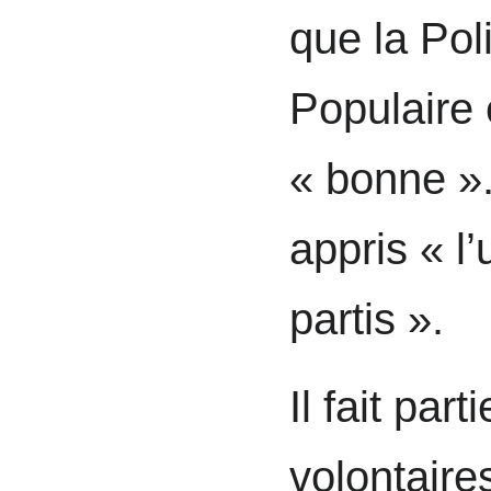
que la Pol
Populaire
« bonne ».
appris « l
partis ».
Il fait par
volontaire