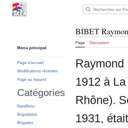
Aller
au
Encyclopédie : Brigades Internationales,volo
contenu
BIBET Raymo
Page
Discussion
Menu principal
Raymond B
Page d’accueil
Modifications récentes
1912 à La
Page au hasard
Catégories
Rhône). S
Bataillons
Brigadistes
1931, étai
Brigades