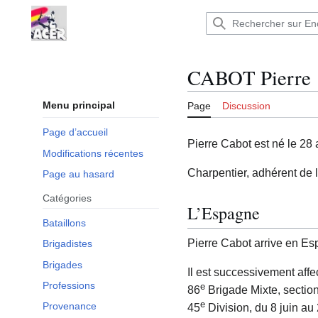
Aller
au
Encyclopédie : Brigades Internationales,volo
contenu
CABOT Pierre
Menu principal
Page
Discussion
Page d’accueil
Pierre Cabot est né le 28 
Modifications récentes
Charpentier, adhérent de l
Page au hasard
Catégories
L’Espagne
Bataillons
Pierre Cabot arrive en E
Brigadistes
Brigades
Il est successivement affe
Professions
e
86
Brigade Mixte, section
e
Provenance
45
Division, du 8 juin a