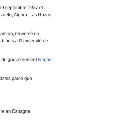
 19 septembre 1937 et
ozuelo, Algora, Las Rozas,
 camion, renversé en
d, puis à l’Université de
nts du gouvernement
Negrin
scistes parce que
taire en Espagne