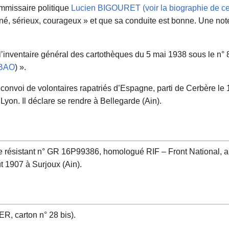
mmissaire politique
Lucien BIGOURET (voir la biographie de ce
iné, sérieux, courageux » et que sa conduite est bonne. Une note
 l’inventaire général des cartothèques du 5 mai 1938 sous le n°
BAO
) ».
du convoi de volontaires rapatriés d’Espagne, parti de Cerbère l
Lyon. Il déclare se rendre à Bellegarde (Ain).
de résistant n° GR 16P99386, homologué RIF – Front National, a
t 1907 à Surjoux (Ain).
, carton n° 28 bis).