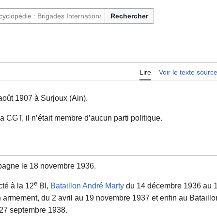
Rechercher
ntaires français et immigrés en Espagne (1936-1939)
Lire
Voir le texte sourc
août 1907 à Surjoux (Ain).
a CGT, il n’était membre d’aucun parti politique.
spagne le 18 novembre 1936.
e
cté à la 12
BI,
Bataillon André Marty
du 14 décembre 1936 au 14
 armement, du 2 avril au 19 novembre 1937 et enfin au Bataillon d
u 27 septembre 1938.