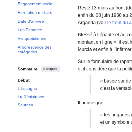
Engagement social
Resté 13 mois au front (d
Formation militaire
enfin du 08 juin 1938 au 
Date d'arrivée
Arganda (voir
le front du
Les Femmes
Blessé à l’épaule et au co
Vie quotidienne
montant en ligne », il est 
Arborescence des
Murcia et enfin à l’infirme
catégories
Sur le formulaire de rapa
et il considère que la poli
Sommaire
masquer
Début
« basée sur de 
c’est la véritab
L’Espagne
La Résistance
Il pense que
Sources
« les brigades 
et un symbole d