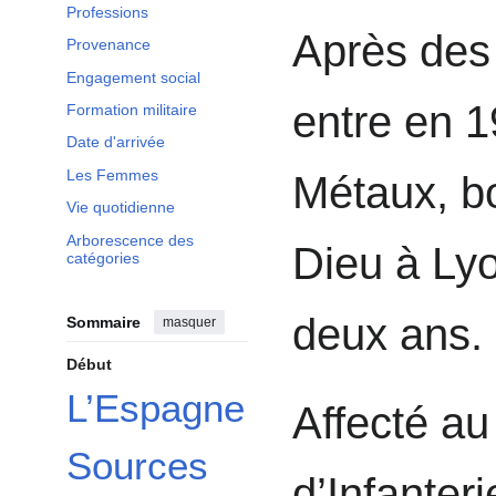
Professions
Après des 
Provenance
Engagement social
entre en 1
Formation militaire
Date d'arrivée
Les Femmes
Métaux, bo
Vie quotidienne
Arborescence des
Dieu à Lyo
catégories
deux ans.
Sommaire
masquer
Début
L’Espagne
Affecté au
Sources
d’Infante