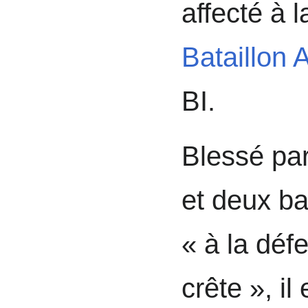
affecté à l
Bataillon 
BI.
Blessé par
et deux ba
« à la déf
crête », il