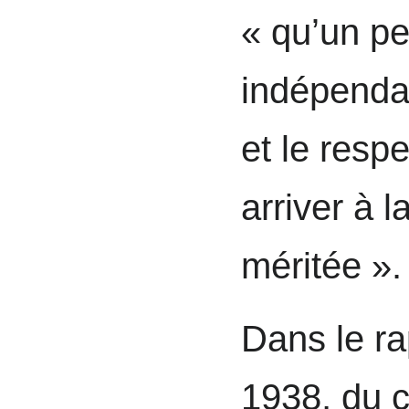
« qu’un pe
indépendan
et le resp
arriver à l
méritée ».
Dans le ra
1938, du c