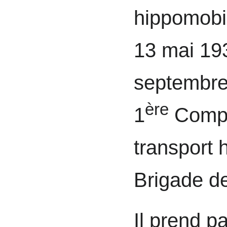
hippomobil
13 mai 193
septembre 3
ère
1
Compa
transport 
Brigade de
Il prend pa