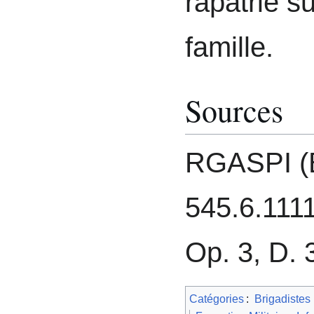
rapatrié s
famille.
Sources
RGASPI (
545.6.1111
Op. 3, D. 
Catégories
:
Brigadistes