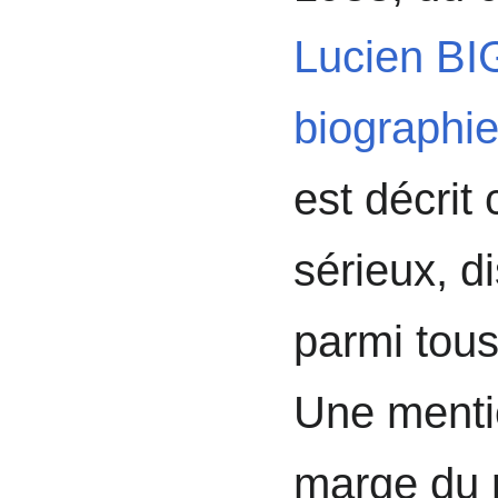
Lucien BI
biographie
est décri
sérieux, di
parmi tou
Une menti
marge du r