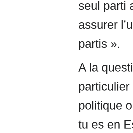
seul parti
assurer l’
partis ».
A la quest
particulie
politique 
tu es en E