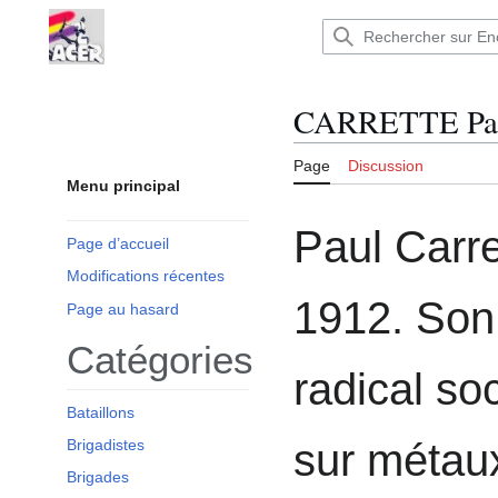
Aller
au
Encyclopédie : Brigades Internationales,volo
contenu
CARRETTE Pa
Page
Discussion
Menu principal
Paul Carre
Page d’accueil
Modifications récentes
1912. Son 
Page au hasard
Catégories
radical soc
Bataillons
Brigadistes
sur métau
Brigades