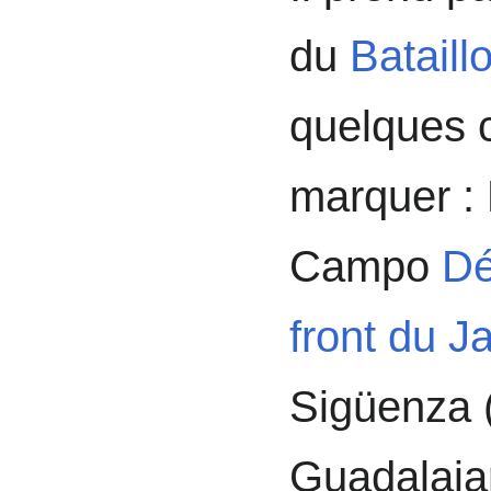
du
Bataill
quelques c
marquer :
Campo
Dé
front du 
Sigüenza (
Guadalajar