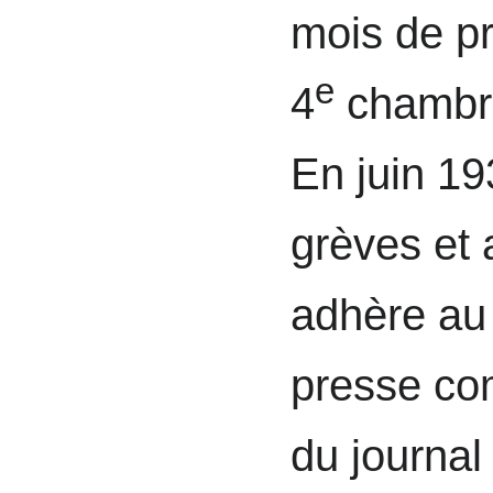
mois de pr
e
4
chambre
En juin 193
grèves et 
adhère au
presse co
du journa