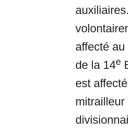
auxiliaires
volontaire
affecté au
e
de la 14
B
est affect
mitrailleur
divisionna