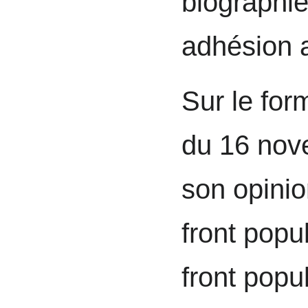
biographie
adhésion
Sur le for
du 16 nov
son opinio
front popu
front popu