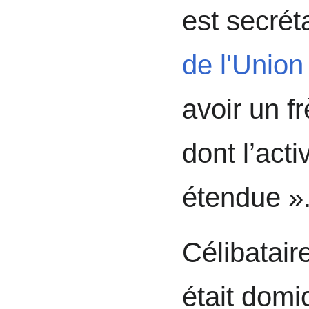
est secrét
de l'Union
avoir un f
dont l’act
étendue »
Célibatair
était domic