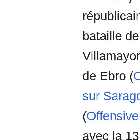
républicai
bataille d
Villamayor
de Ebro (
O
sur Sarag
(
Offensive
avec la 1