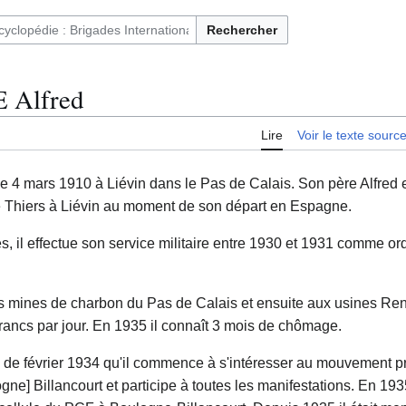
Rechercher
ntaires français et immigrés en Espagne (1936-1939)
Alfred
Lire
Voir le texte sourc
le 4 mars 1910 à Liévin dans le Pas de Calais. Son père Alfred
ue Thiers à Liévin au moment de son départ en Espagne.
s, il effectue son service militaire entre 1930 et 1931 comme o
les mines de charbon du Pas de Calais et ensuite aux usines Rena
francs par jour. En 1935 il connaît 3 mois de chômage.
e de février 1934 qu'il commence à s'intéresser au mouvement pr
gne] Billancourt et participe à toutes les manifestations. En 1935