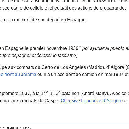
 la cellule du PCF à Boulogne-Billancourt. Depuis 1935 il était me
de secrétaire de cellule et effectuait des actions de propagande.
ataire au moment de son départ en Espagne.
en Espagne le premier novembre 1936 "
por ayudar al pueblo es
peuple espagnol et écraser le fascisme
).
icipe aux combats du Cerro de Los Angeles (Madrid), d’ Algora (G
Le front du Jarama
où il a un accident de camion en mai 1937 et 
e
e
 septembre 1937, à la 14
BI, 3
bataillon (André Marty). Avec ce ba
Reina, aux combats de Caspe (
Offensive franquiste d’Aragon
) et