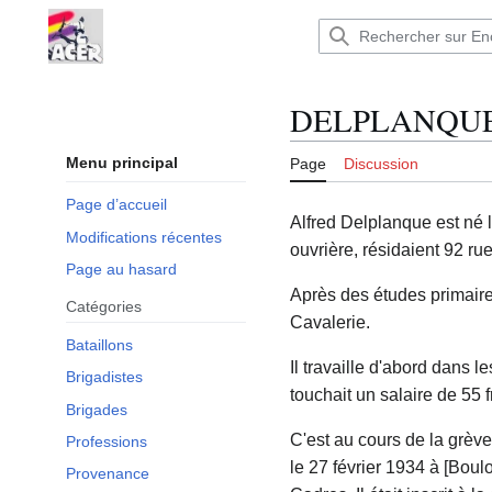
Aller
au
Encyclopédie : Brigades Internationales,volo
contenu
DELPLANQUE 
Menu principal
Page
Discussion
Page d’accueil
Alfred Delplanque est né 
Modifications récentes
ouvrière, résidaient 92 r
Page au hasard
Après des études primaire
Catégories
Cavalerie.
Bataillons
Il travaille d'abord dans 
Brigadistes
touchait un salaire de 55 
Brigades
C'est au cours de la grèv
Professions
le 27 février 1934 à [Boulo
Provenance