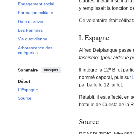
Cadres. Il était inscrit à
Engagement social
y remplissait la fonction 
Formation militaire
Ce volontaire était célib
Date d'arrivée
Les Femmes
L'Espagne
Vie quotidienne
Arborescence des
Alfred Delplanque passe 
catégories
fascismo
" (
pour aider le 
e
Il intègre la 12
BI et part
Sommaire
masquer
nommé caporal, puis sur
Début
par balle le 12 juillet.
L'Espagne
Rétabli, il est affecté, en
Source
bataille de Cuesta de la 
Source