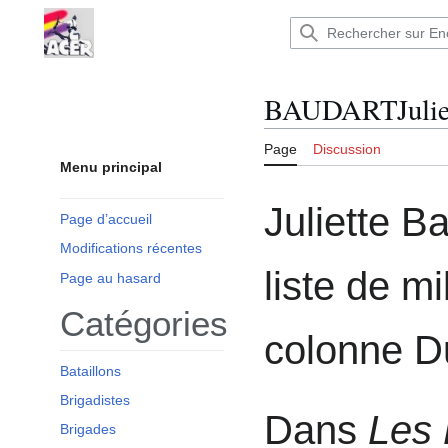
Aller
au
Encyclopédie : Brigades Internationales,volo
contenu
BAUDARTJulie
Page
Discussion
Menu principal
Juliette Ba
Page d’accueil
Modifications récentes
liste de m
Page au hasard
Catégories
colonne Du
Bataillons
Brigadistes
Dans
Les 
Brigades