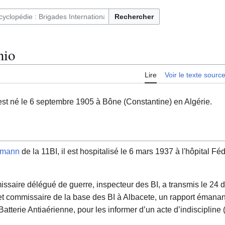
Rechercher
ntaires français et immigrés en Espagne (1936-1939)
io
Lire
Voir le texte sourc
st né le 6 septembre 1905 à Bône (Constantine) en Algérie.
elmann
de la 11BI, il est hospitalisé le 6 mars 1937 à l'hôpital F
issaire délégué de guerre, inspecteur des BI, a transmis le 2
commissaire de la base des BI à Albacete, un rapport émana
atterie Antiaérienne, pour les informer d’un acte d’indiscipline 