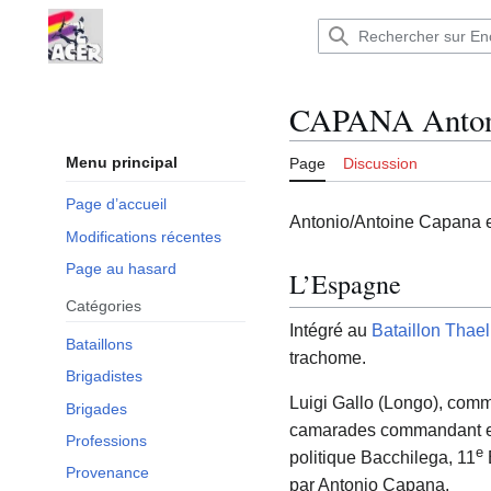
Aller
au
Encyclopédie : Brigades Internationales,volo
contenu
CAPANA Anton
Menu principal
Page
Discussion
Page d’accueil
Antonio/Antoine Capana e
Modifications récentes
Page au hasard
L’Espagne
Catégories
Intégré au
Bataillon Tha
Bataillons
trachome.
Brigadistes
Luigi Gallo (Longo), comm
Brigades
camarades commandant et 
Professions
e
politique Bacchilega, 11
B
Provenance
par Antonio Capana.