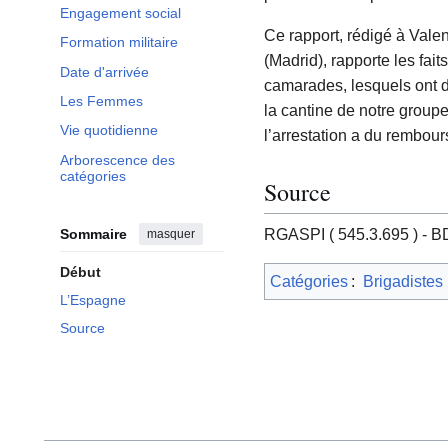
Engagement social
Ce rapport, rédigé à Vale
Formation militaire
(Madrid), rapporte les fai
Date d'arrivée
camarades, lesquels ont dé
Les Femmes
la cantine de notre groupe
Vie quotidienne
l’arrestation a du rembou
Arborescence des
catégories
Source
Sommaire
RGASPI ( 545.3.695 ) - BD
masquer
Début
Catégories
:
Brigadistes
L’Espagne
Source