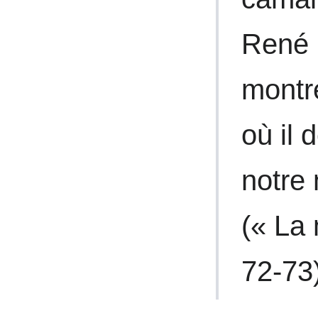
René 
montre
où il 
notre 
(« La 
72-73