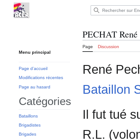
Aller
au
Encyclopédie : Brigades Internationales,volo
contenu
PECHAT René
Page
Discussion
Menu principal
René Pecha
Page d’accueil
Modifications récentes
Bataillon 
Page au hasard
Catégories
Il fut tué s
Bataillons
Brigadistes
R.L. (volon
Brigades