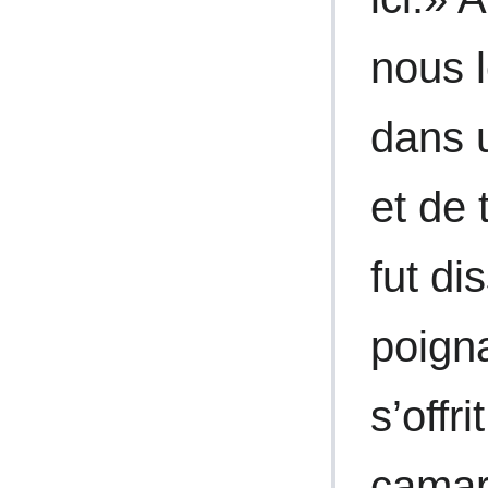
nous l
dans 
et de 
fut di
poign
s’offr
camar