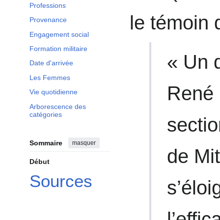
Professions
le témoin 
Provenance
Engagement social
Formation militaire
« Un 
Date d'arrivée
Les Femmes
René 
Vie quotidienne
Arborescence des
catégories
secti
Sommaire
masquer
de Mit
Début
Sources
s’éloi
l’effic