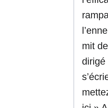
rampai
l’enne
mit de
dirigé 
s’écri
mettez
ici.» 