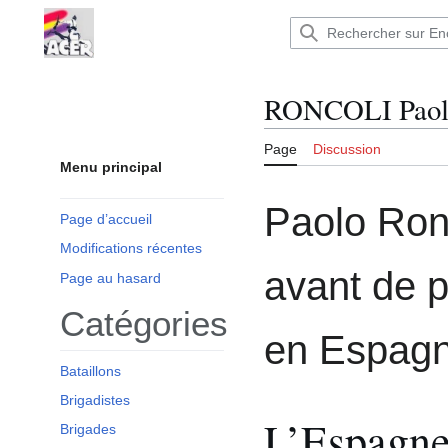
Aller
au
Encyclopédie : Brigades Internationales,volo
contenu
RONCOLI Paol
Page
Discussion
Menu principal
Paolo Ronc
Page d’accueil
Modifications récentes
avant de p
Page au hasard
Catégories
en Espagn
Bataillons
Brigadistes
L’Espagn
Brigades