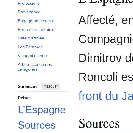
Professions
Provenance
Affecté, e
Engagement social
Formation militaire
Compagnie 
Date d'arrivée
Les Femmes
Dimitrov d
Vie quotidienne
Arborescence des
catégories
Roncoli est
Sommaire
masquer
front du 
Début
L’Espagne
Sources
Sources