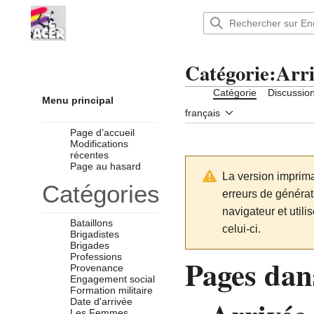
Aller
au
Encyclopédie : Brigades Internationales,volo
contenu
Catégorie
:
Arri
Catégorie
Discussio
Menu principal
français
Page d’accueil
Modifications
récentes
Page au hasard
La version imprima
Catégories
erreurs de générati
navigateur et utili
Bataillons
celui-ci.
Brigadistes
Brigades
Professions
Pages dans
Provenance
Engagement social
Formation militaire
Date d'arrivée
Les Femmes