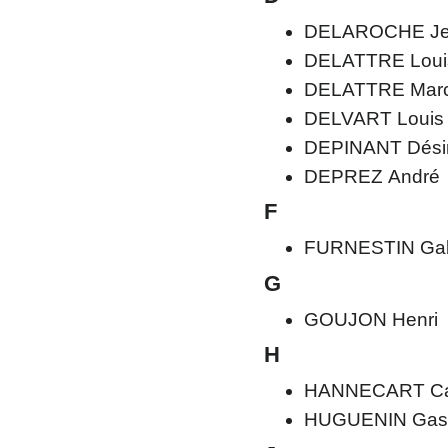
DELAROCHE J
DELATTRE Loui
DELATTRE Marc
DELVART Louis
DEPINANT Désir
DEPREZ André
F
FURNESTIN Gab
G
GOUJON Henri
H
HANNECART Ca
HUGUENIN Gas