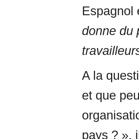
Espagnol 
donne du p
travailleur
A la quest
et que peu
organisati
pays ? », i