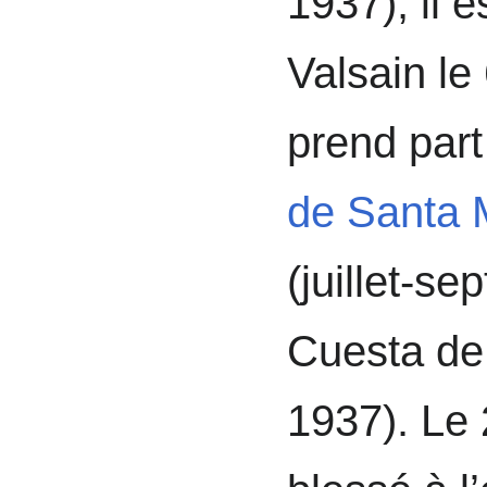
1937), il e
Valsain le 
prend par
de Santa 
(juillet-s
Cuesta de 
1937). Le 2