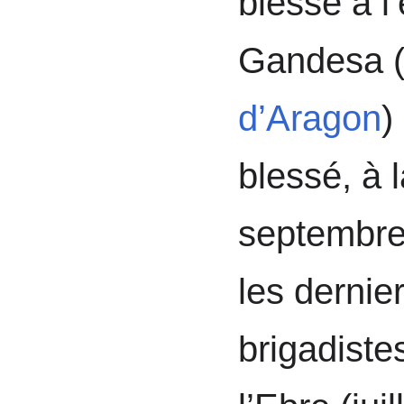
blessé à l
Gandesa 
d’Aragon
)
blessé, à l
septembre
les dernie
brigadistes