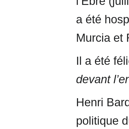
l’Ebre (jui
a été hospi
Murcia et
Il a été fé
devant l’
Henri Bar
politique 