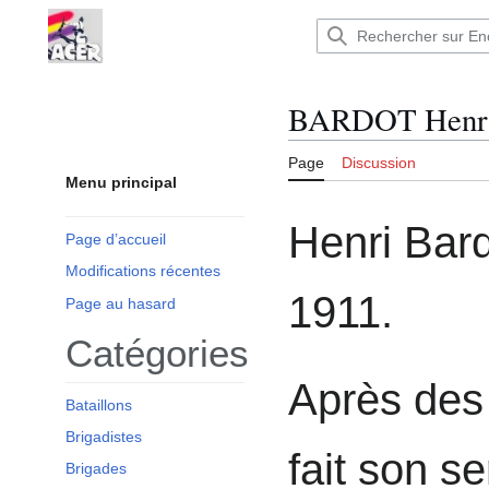
Aller
au
Encyclopédie : Brigades Internationales,volo
contenu
BARDOT Henr
Page
Discussion
Menu principal
Henri Bardo
Page d’accueil
Modifications récentes
1911.
Page au hasard
Catégories
Après des 
Bataillons
Brigadistes
fait son se
Brigades