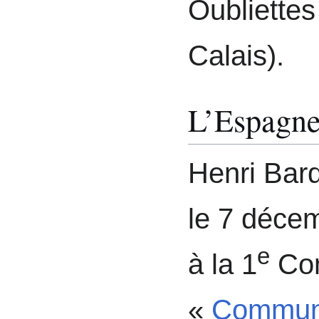
Oubliettes
Calais).
L’Espagn
Henri Bar
le 7 décem
e
à la 1
Com
«
Commune