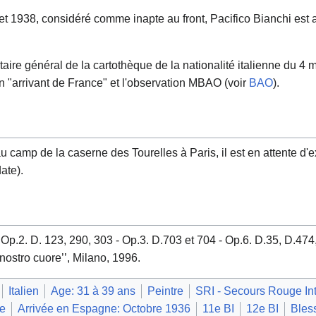
illet 1938, considéré comme inapte au front, Pacifico Bianchi est af
taire général de la cartothèque de la nationalité italienne du 4 
n "arrivant de France" et l'observation MBAO (voir
BAO
).
 camp de la caserne des Tourelles à Paris, il est en attente d'extr
ate).
p.2. D. 123, 290, 303 - Op.3. D.703 et 704 - Op.6. D.35, D.474,
ostro cuore’’, Milano, 1996.
Italien
Age: 31 à 39 ans
Peintre
SRI - Secours Rouge Int
9e
Arrivée en Espagne: Octobre 1936
11e BI
12e BI
Bles