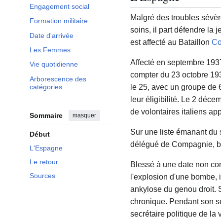
Engagement social
Malgré des troubles sévère
Formation militaire
soins, il part défendre la
Date d'arrivée
est affecté au Bataillon
Co
Les Femmes
Affecté en septembre 193
Vie quotidienne
compter du 23 octobre 19
Arborescence des
catégories
le 25, avec un groupe de 
leur éligibilité. Le 2 décem
de volontaires italiens a
Sommaire
masquer
Sur une liste émanant du 
Début
délégué de Compagnie, bo
L'Espagne
Le retour
Blessé à une date non conn
Sources
l'explosion d'une bombe, i
ankylose du genou droit. S
chronique. Pendant son séj
secrétaire politique de la v