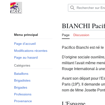
Aller
au
Encyclopédie : Brigades Internationales,volo
contenu
BIANCHI Pacif
Menu principal
Page
Discussion
Page d’accueil
Pacifico Bianchi est né le 
Modifications récentes
D'origine sociale ouvrière
Page au hasard
militant l'avait même mené
Catégories
Rouge International à une d
Bataillons
Avant son départ pour l'Esp
Brigadistes
e
Paris (19
). Il demande un
Brigades
nom de Mme Josette Pont,
Professions
Provenance
L'Espagne