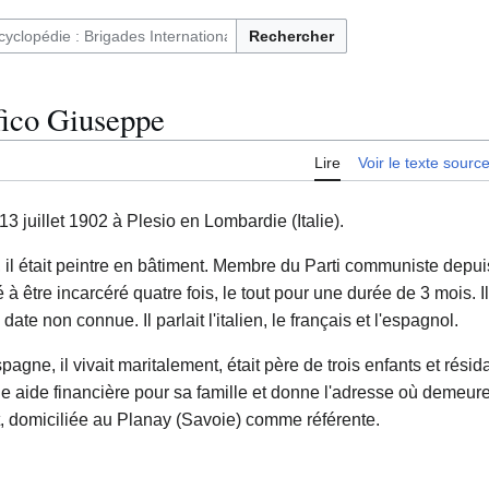
Rechercher
ntaires français et immigrés en Espagne (1936-1939)
ico Giuseppe
Lire
Voir le texte sourc
13 juillet 1902 à Plesio en Lombardie (Italie).
, il était peintre en bâtiment. Membre du Parti communiste depui
 à être incarcéré quatre fois, le tout pour une durée de 3 mois. 
ate non connue. Il parlait l'italien, le français et l'espagnol.
agne, il vivait maritalement, était père de trois enfants et résida
e aide financière pour sa famille et donne l'adresse où demeuren
 domiciliée au Planay (Savoie) comme référente.