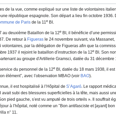
s de la vue, comme expliqué sur une liste de volontaires italien
 jeune république espagnole. Son départ a lieu fin octobre 1936.
e
mmune de Paris
de la 11
BI.
e
7 au deuxième Bataillon de la 12
BI, il bénéficie d’une permiss
37. De retour à
Figueras
le 24 novembre suivant, via Massanet, 
6 volontaires, par la délégation de Figueras afin que la commiss
e
bre 1937 il rejoint le bataillon d'instruction de la 12
BI. Son nom 
ppartenant au groupe d'Artillerie Gramsci, datée du 31 décembre
e
service du personnel de la 12
BI, datée du 18 mars 1938, il est q
n élément", avec l'observation MBAO (voir
BAO
).
ue, il est hospitalisé à l’Hôpital de
S’Agaró
. Le rapport médica
l avait subi des blessures superficielles à la tête, mais aussi u
on pied gauche, s'est vu amputé de trois orteils ». Il souffrait 
our à l'hôpital, noté comme un "Bon antifasciste et [ayant] bon m
illa n° 11.