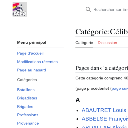
Aller
au
Encyclopédie : Brigades Internationales,volo
contenu
Catégorie
:
Célib
Menu principal
Catégorie
Discussion
Page d’accueil
Modifications récentes
Pages dans la catégor
Page au hasard
Cette catégorie comprend 40
Catégories
(page précédente) (
page sui
Bataillons
Brigadistes
A
Brigades
ABAUTRET Louis
Professions
ABBELSE Françoi
Provenance
ABDALLAH Alexis