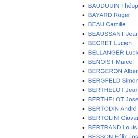
BAUDOUIN Théop
BAYARD Roger
BEAU Camille
BEAUSSANT Jea
BECRET Lucien
BELLANGER Luci
BENOIST Marcel
BERGERON Alber
BERGFELD Simo
BERTHELOT Jea
BERTHELOT Jos
BERTODIN André
BERTOLINI Giova
BERTRAND Louis 
BESSON Félix Jo