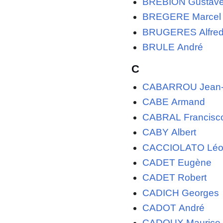
BREBION Gustav
BREGERE Marcel
BRUGERES Alfre
BRULE André
C
CABARROU Jean-P
CABE Armand
CABRAL Francisc
CABY Albert
CACCIOLATO Lé
CADET Eugène
CADET Robert
CADICH Georges
CADOT André
CADOUX Maurice